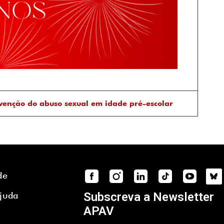
venção do abuso sexual em idade pré-escolar
de
Ajuda
Subscreva a Newsletter
APAV