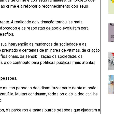
timas de crime e aos seus familiares. Um projeto que
a ao crime e a reforçar o reconhecimento dos seus
erente. A realidade da vitimação tornou-se mais
reforçados e as respostas de apoio evoluíram para
esafios.
a sua intervenção às mudanças da sociedade e às
 prestado a centenas de milhares de vítimas, da criação
issionais, da sensibilização da sociedade, da
is e do contributo para políticas públicas mais atentas
e pessoas.
e muitas pessoas decidiram fazer parte desta missão.
truí-la. Muitas continuam, todos os dias, a dedicar-lhe
o.
dos, os parceiros e tantas outras pessoas que ajudaram a