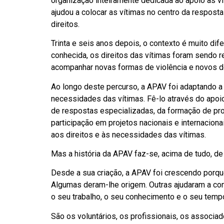
organização inteiramente dedicada ao apoio às ví
ajudou a colocar as vítimas no centro da respost
direitos.
Trinta e seis anos depois, o contexto é muito dif
conhecida, os direitos das vítimas foram sendo 
acompanhar novas formas de violência e novos d
Ao longo deste percurso, a APAV foi adaptando 
necessidades das vítimas. Fê-lo através do apoio
de respostas especializadas, da formação de prof
participação em projetos nacionais e internaciona
aos direitos e às necessidades das vítimas.
Mas a história da APAV faz-se, acima de tudo, d
Desde a sua criação, a APAV foi crescendo porqu
Algumas deram-lhe origem. Outras ajudaram a cons
o seu trabalho, o seu conhecimento e o seu temp
São os voluntários, os profissionais, os associa