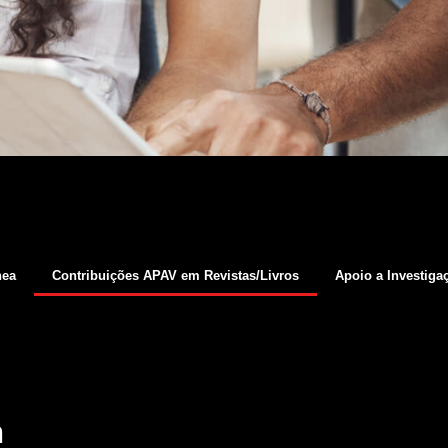
nea
Contribuições APAV em Revistas/Livros
Apoio a Investiga
m