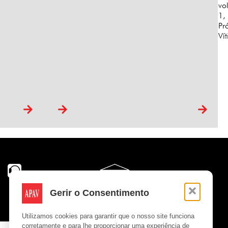
15,
vo
number
1,
1,
Pr
June
Ví
2014
Gerir o Consentimento
Utilizamos cookies para garantir que o nosso site funciona
corretamente e para lhe proporcionar uma experiência de