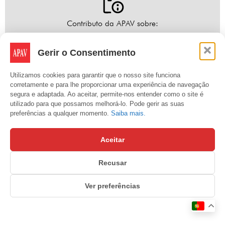
Contributo da APAV sobre:
Projeto Lei n.º 96/XV/1ª da Iniciativa Liberal - Dispensa
Gerir o Consentimento
da tentativa de conciliação nos processos de divórcio
sem consentimento do outro cônjuge nos casos de
Utilizamos cookies para garantir que o nosso site funciona
condenação por crime de violência doméstica
corretamente e para lhe proporcionar uma experiência de navegação
segura e adaptada. Ao aceitar, permite-nos entender como o site é
(Junho)
utilizado para que possamos melhorá-lo. Pode gerir as suas
preferências a qualquer momento.
Saiba mais.
Aceitar
Recusar
Ver preferências
Contributo da APAV sobre:
Projeto Lei n.º 82/XV/1ª do Partido Pessoas-Animais-
Natureza - Torna obrigatória a tomada de declarações