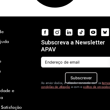
de
Ajuda
Subscreva a Newsletter
APAV
e
s
Subscrever
Ao enviar dados, o utilizador concorda com os
termos
condições de utilização
e com a
política de privacida
idade e
ia
 Satisfação